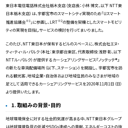
東日本電信電話株式会社栃木支店（支店長：小林 博文、以下 NTT東
日本栃木支店）は、宇都宮市のスマートシティ実現のため「Uスマート
※1
※2
推進協議会
」に参画し、LRT
の整備を契機としたスマートモビリ
ティの実現を目指しサービスの検討を行ってまいりました。
このたび、NTT東日本が保有するビルのスペースに、株式会社エヌ・
ティ・ティ・ル・パルク（本社：東京都台東区、代表取締役 浅野 彰、以下
NTTル・パルク）が提供するカーシェアリングサービス『ノッテッテ®』
の新たな車両配備場所（以下、ステーション）を開設し、 宇都宮市を訪
れる観光客、地域企業・自治体および地域住民のみなさまが地域の
足として活用できるカーシェアリングサービスを2020年11月1日（日）
より提供いたします。
1. 取組みの背景・目的
地球環境保全に対する社会的気運が高まる中、NTT東日本グループ
は地球環境負荷の低減やSDGs達成への貢献、エネルギーコストの抜