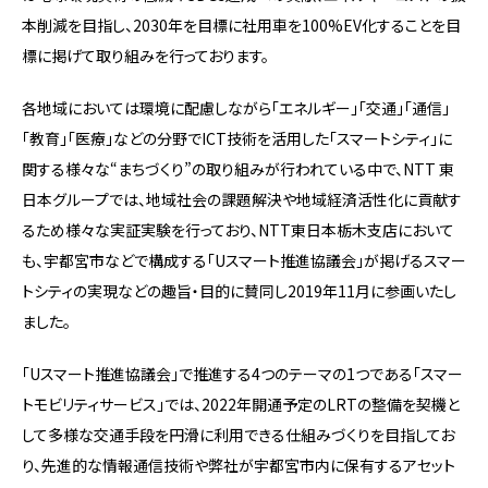
本削減を目指し、2030年を目標に社用車を100%EV化することを目
標に掲げて取り組みを行っております。
各地域においては環境に配慮しながら「エネルギー」「交通」「通信」
「教育」「医療」などの分野でICT技術を活用した「スマートシティ」に
関する様々な“まちづくり”の取り組みが行われている中で、NTT 東
日本グループでは、地域社会の課題解決や地域経済活性化に貢献す
るため様々な実証実験を行っており、NTT東日本栃木支店において
も、宇都宮市などで構成する「Uスマート推進協議会」が掲げるスマー
トシティの実現などの趣旨・目的に賛同し2019年11月に参画いたし
ました。
「Uスマート推進協議会」で推進する4つのテーマの1つである「スマー
トモビリティサービス」では、2022年開通予定のLRTの整備を契機と
して多様な交通手段を円滑に利用できる仕組みづくりを目指してお
り、先進的な情報通信技術や弊社が宇都宮市内に保有するアセット