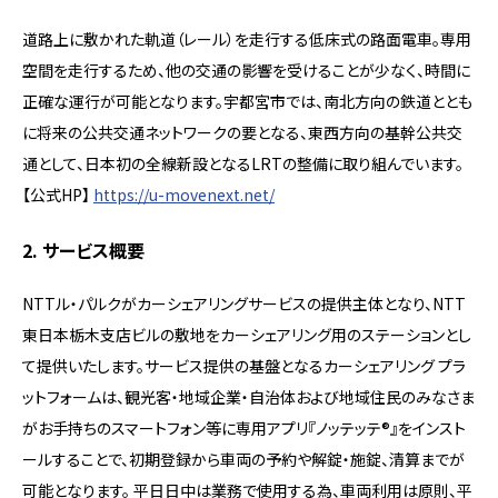
道路上に敷かれた軌道（レール）を走行する低床式の路面電車。専用
空間を走行するため、他の交通の影響を受けることが少なく、時間に
正確な運行が可能となります。宇都宮市では、南北方向の鉄道ととも
に将来の公共交通ネットワークの要となる、東西方向の基幹公共交
通として、日本初の全線新設となるLRTの整備に取り組んでいます。
【公式HP】
https://u-movenext.net/
2. サービス概要
NTTル・パルクがカーシェアリングサービスの提供主体となり、NTT
東日本栃木支店ビルの敷地をカーシェアリング用のステーションとし
て提供いたします。サービス提供の基盤となるカーシェアリング プラ
ットフォームは、観光客・地域企業・自治体および地域住民のみなさま
がお手持ちのスマートフォン等に専用アプリ『ノッテッテ®』をインスト
ールすることで、初期登録から車両の予約や解錠・施錠、清算までが
可能となります。 平日日中は業務で使用する為、車両利用は原則、平