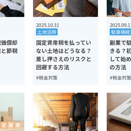
2025.10.31
2025.09.1
土地活用
駐車場経
減価償却
固定資産税を払ってい
副業で
識と節税
ない土地はどうなる？
きる？
差し押さえのリスクと
して始
回避する方法
の方法
#税金対策
#税金対