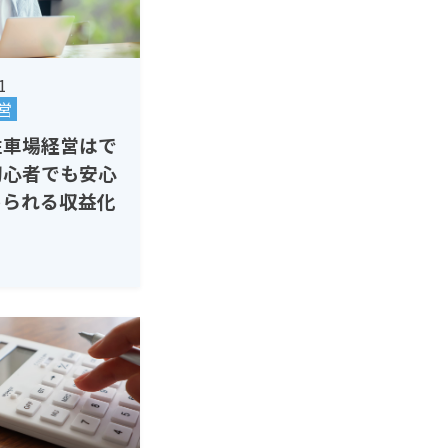
1
営
駐車場経営はで
初心者でも安心
められる収益化
策