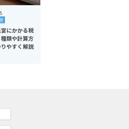
5
営
経営にかかる税
？種類や計算方
かりやすく解説
策