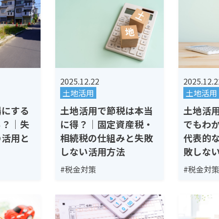
2025.12.22
2025.12.2
土地活用
土地活用
場にする
土地活用で節税は本当
土地活
る？｜失
に得？｜固定資産税・
でもわ
の活用と
相続税の仕組みと失敗
代表的
しない活用方法
敗しな
#税金対策
#税金対