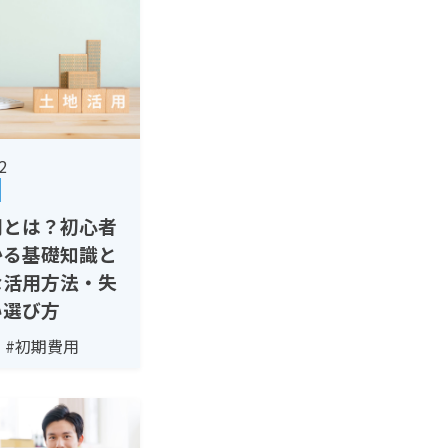
2
用とは？初心者
かる基礎知識と
な活用方法・失
い選び方
策
#初期費用