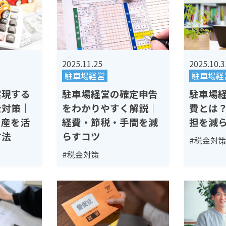
2025.11.25
2025.10.3
駐車場経営
駐車場経
実現する
駐車場経営の確定申告
駐車場
金対策｜
をわかりやすく解説｜
費とは
資産を活
経費・節税・手間を減
担を減
方法
らすコツ
#税金対
#税金対策