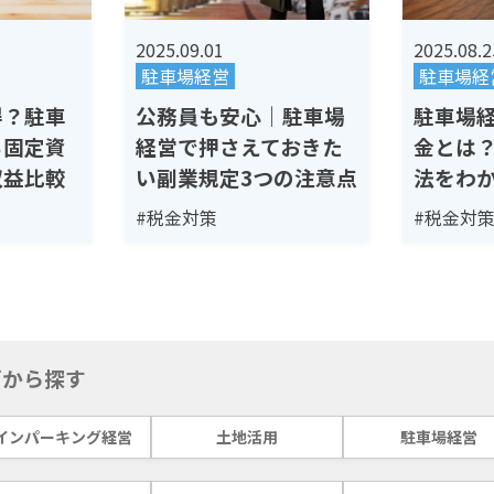
2025.09.01
2025.08.2
駐車場経営
駐車場経
得？駐車
公務員も安心｜駐車場
駐車場
る固定資
経営で押さえておきた
金とは
収益比較
い副業規定3つの注意点
法をわ
#税金対策
#税金対
グから探す
インパーキング経営
土地活用
駐車場経営