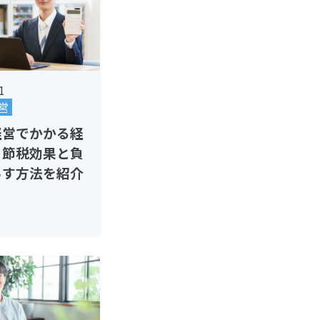
1
営
経営でかかる経
？節税効果と負
らす方法を紹介
策