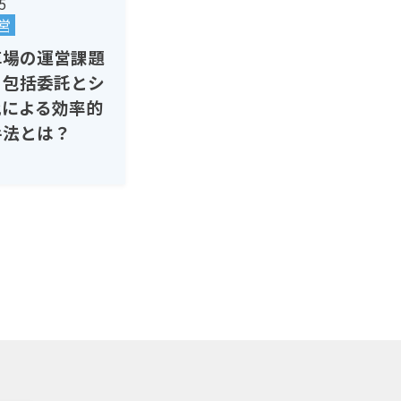
5
営
車場の運営課題
！包括委託とシ
化による効率的
手法とは？
用