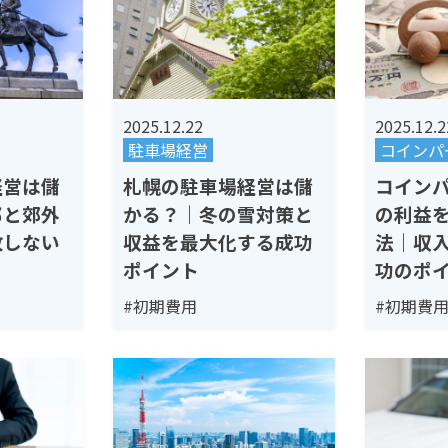
2025.12.22
2025.12.2
駐車場経営
コインパ
札幌の駐車場経営は儲
経営は儲
コイン
かる？｜冬の雪対策と
部と郊外
の利益
収益を最大化する成功
敗しない
法｜収
ポイント
功のポ
#初期費用
#初期費