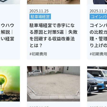
2025.11.25
2025.11.2
駐車場経営
コインパ
ノウハウ
駐車場経営で赤字にな
コイン
く解説｜
る原因と対策5選｜失敗
の比較
ない経営
を回避する収益改善法
理・管
とは？
り上げ
#初期費用
#初期費