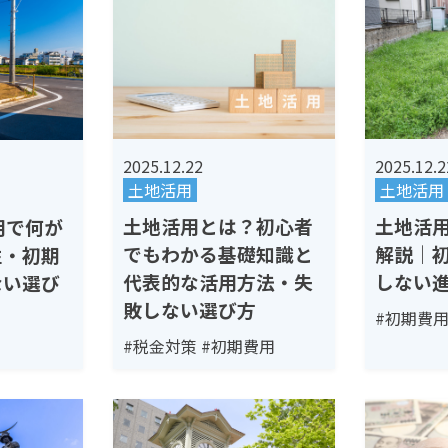
2025.12.22
2025.12.2
土地活用
土地活用
土地活用とは？初心者
土地活
用で何が
でもわかる基礎知識と
解説｜
性・初期
代表的な活用方法・失
しない
ない選び
敗しない選び方
#初期費
#税金対策
#初期費用