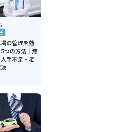
5
営
車場の管理を効
る5つの方法｜無
・人手不足・老
解決
用