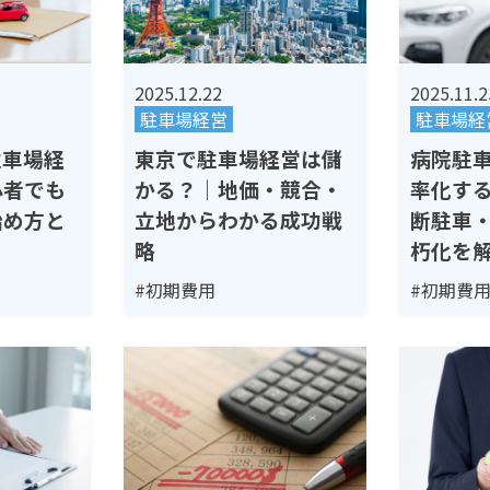
2025.11.2
2025.12.22
駐車場経
駐車場経営
駐車場経
病院駐
東京で駐車場経営は儲
心者でも
率化す
かる？｜地価・競合・
始め方と
断駐車
立地からわかる成功戦
朽化を
略
#初期費
#初期費用