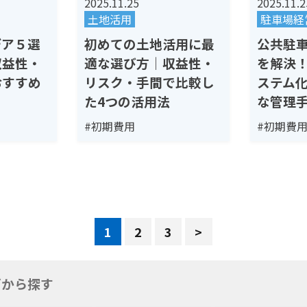
2025.11.25
2025.11.2
土地活用
駐車場経
デア５選
初めての土地活用に最
公共駐
収益性・
適な選び方｜収益性・
を解決
おすすめ
リスク・手間で比較し
ステム
た4つの活用法
な管理
#初期費用
#初期費
1
2
3
>
グから探す