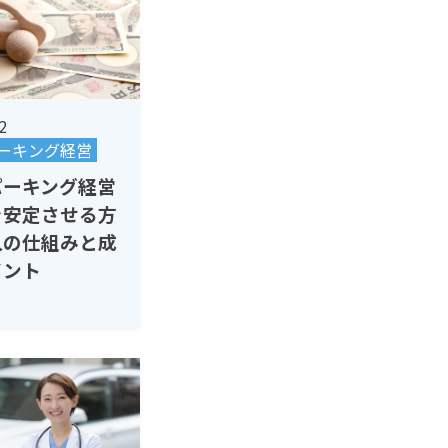
2
ーキング経営
パーキング経営
を安定させる方
入の仕組みと成
イント
用