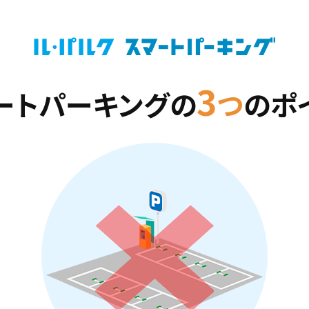
3
ートパーキングの
つ
のポ