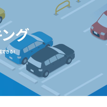
キング
できる!