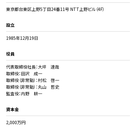
東京都台東区上野5丁目24番11号 NTT上野ビル（4F）
設立
1985年12月19日
役員
代表取締役社長：大坪 達哉
取締役：田沢 成一
取締役（非常勤）：村松 啓一
取締役（非常勤）：丸山 哲史
監査役：内野 耕一
資本金
2,000万円