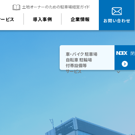
土地オーナーのための駐車場経営ガイド
サービス
導入事例
企業情報
お問い合わせ
INDEX
車・バイク 駐車場
閉
自転車 駐輪場
付帯設備等
サービス