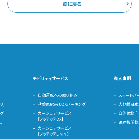
一覧に戻る
モビリティサービス
導入事例
自動運転への取り組み
スマートパ
リ)
秋葉原駅前 UDXパーキング
大規模駐車
ング
カーシェアサービス
自治体様向
【ノッテッテDX】
ム
医療機関様
カーシェアサービス
【ノッテッテEP/PF】